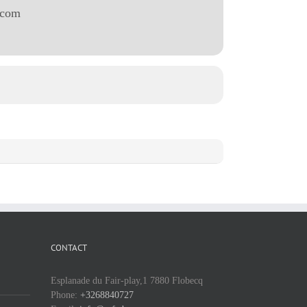
.com
CONTACT
Esplanade du Fair-play,1 7880 Flobecq
Phone:
+3268840727