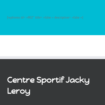
[wpforms id= »802″ title= »false » description= »false »]
Centre Sportif Jacky
Leroy