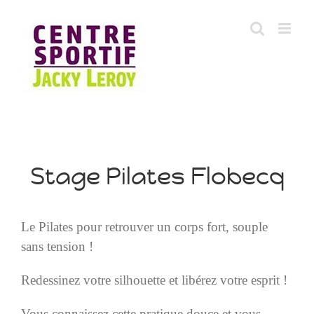
Skip
to
content
Stage Pilates Flobecq
Le Pilates pour retrouver un corps fort, souple
sans tension !
Redessinez votre silhouette et libérez votre esprit !
Vous connaissez cette pratique douce et vous