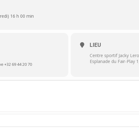
En collaboration avec le
dredi) 16 h 00 min
Prix :
73,80€
. Prévoir le
LIEU
Centre sportif Jacky Ler
Esplanade du Fair-Play 
e +32 69 44 20 70