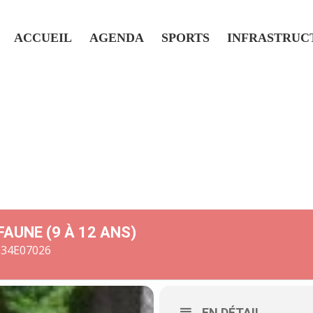
ACCUEIL
AGENDA
SPORTS
INFRASTRUC
FAUNE (9 À 12 ANS)
634E07026
EN DÉTAIL