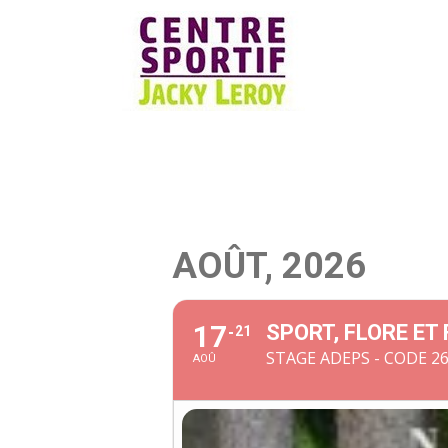
Skip
to
content
AOÛT, 2026
17
SPORT, FLORE ET 
21
STAGE ADEPS - CODE 2
AOÛ